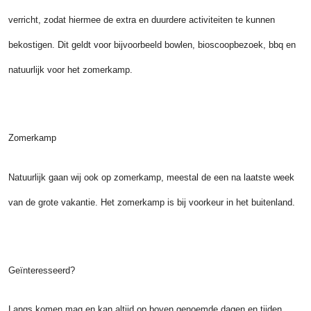
verricht, zodat hiermee de extra en duurdere activiteiten te kunnen
bekostigen. Dit geldt voor bijvoorbeeld bowlen, bioscoopbezoek, bbq en
natuurlijk voor het zomerkamp.
Zomerkamp
Natuurlijk gaan wij ook op zomerkamp, meestal de een na laatste week
van de grote vakantie. Het zomerkamp is bij voorkeur in het buitenland.
Geïnteresseerd?
Langs komen mag en kan altijd op boven genoemde dagen en tijden.